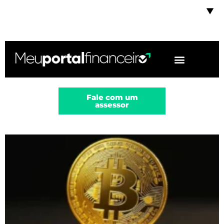
▼
Fale com um
assessor