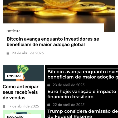
NOTÍCIAS
Bitcoin avança enquanto investidores se
beneficiam de maior adoção global
23 de abril de 2025
Bitcoin avança enquanto inve
EMPRESAS
beneficiam de maior adoção g
23 de abril de 2025
Como antecipar
Euro hoje: variação e impact
seus recebíveis
financeiro brasileiro
de vendas
22 de abril de 2025
17 de abril de 2025
Trump considera demissão de
do Federal Reserve
EDUCAÇÃO