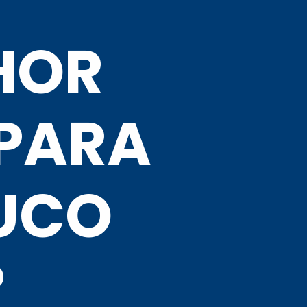
HOR 
PARA 
UCO 
?