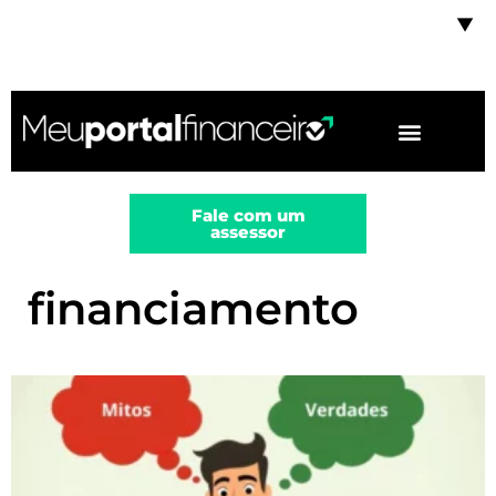
▼
Fale com um
assessor
financiamento