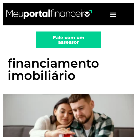
▼
Fale com um
assessor
financiamento
imobiliário