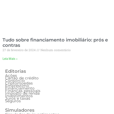
Tudo sobre financiamento imobiliário: prós e
contras
27 de fevereiro de 2024
Nenhum comentário
Leia Mais »
Editorias
Ações
Cartão de crédito
Consórcio
Criptomoedas
Empréstimo
Financiamento
Finanças pessoais
Imposto de renda
Investimentos
Juros e taxas
Seguros
Simuladores