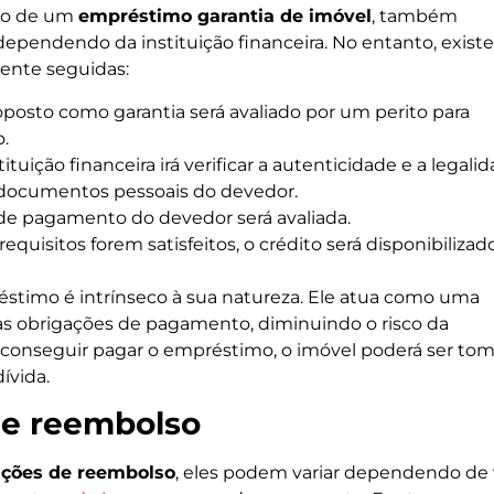
ção de um
empréstimo garantia de imóvel
, também
 dependendo da instituição financeira. No entanto, exis
ente seguidas:
posto como garantia será avaliado por um perito para
.
tituição financeira irá verificar a autenticidade e a legali
documentos pessoais do devedor.
de pagamento do devedor será avaliada.
equisitos forem satisfeitos, o crédito será disponibilizad
stimo é intrínseco à sua natureza. Ele atua como uma
as obrigações de pagamento, diminuindo o risco da
ão conseguir pagar o empréstimo, o imóvel poderá ser to
dívida.
de reembolso
ições de reembolso
, eles podem variar dependendo de 