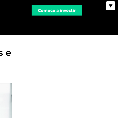
▼
Comece a investir
s e