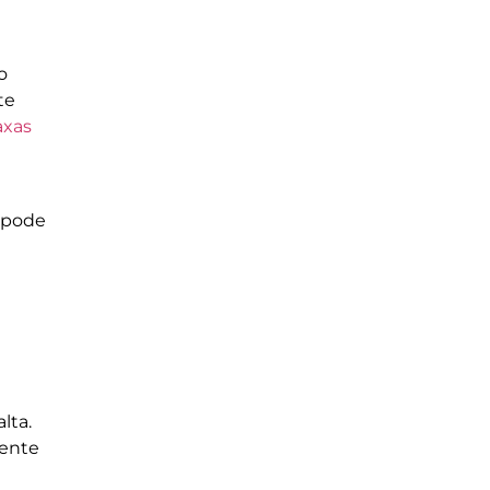
o
te
axas
ê pode
lta.
mente