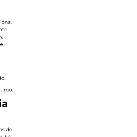
iona.
nte
ra
se
o.
stimo.
ia
as de
o, há