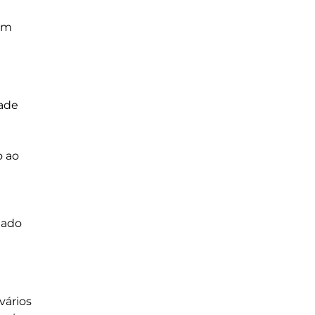
tem
dade
o ao
mado
vários