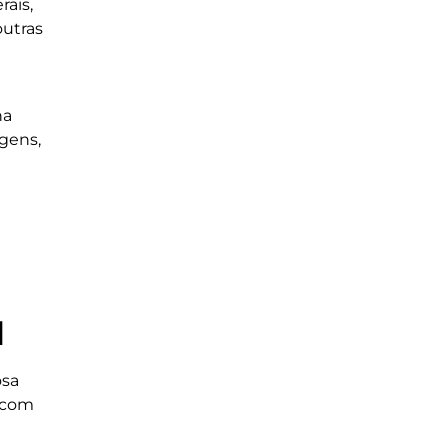
ais,
outras
na
agens,
l
osa
s com