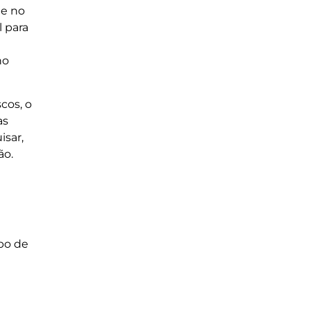
ue no
l para
no
cos, o
as
isar,
ão.
po de