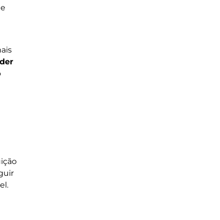
te
ais
der
o
uição
guir
el.